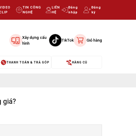
VIDEO
TIN CÔNG
LIÊN
Đăng
Đăng
CLIP
NGHỆ
HỆ
nhập
ký
Xây dựng cấu
TikTok
Giỏ hàng
hình
THANH TOÁN & TRẢ GÓP
HÀNG CŨ
 giá?