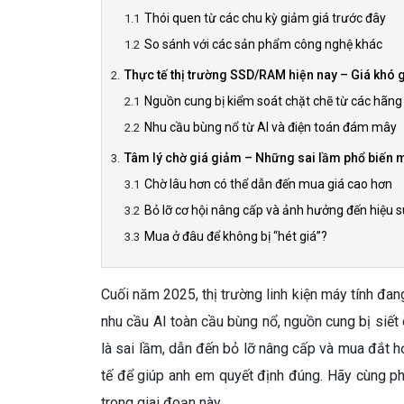
Thói quen từ các chu kỳ giảm giá trước đây
So sánh với các sản phẩm công nghệ khác
Thực tế thị trường SSD/RAM hiện nay – Giá khó 
Nguồn cung bị kiểm soát chặt chẽ từ các hãng
Nhu cầu bùng nổ từ AI và điện toán đám mây
Tâm lý chờ giá giảm – Những sai lầm phổ biến 
Chờ lâu hơn có thể dẫn đến mua giá cao hơn
Bỏ lỡ cơ hội nâng cấp và ảnh hưởng đến hiệu 
Mua ở đâu để không bị “hét giá”?
Cuối năm 2025, thị trường linh kiện máy tính đa
nhu cầu AI toàn cầu bùng nổ, nguồn cung bị siết 
là sai lầm, dẫn đến bỏ lỡ nâng cấp và mua đắt h
tế để giúp anh em quyết định đúng. Hãy cùng ph
trong giai đoạn này.