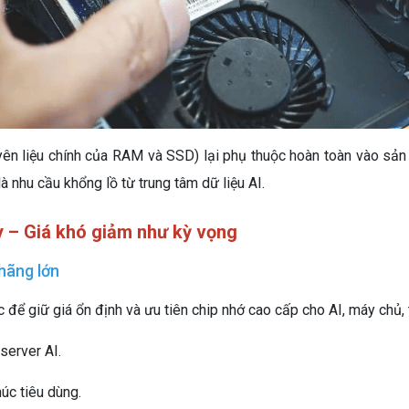
ên liệu chính của RAM và SSD) lại phụ thuộc hoàn toàn vào sản
à nhu cầu khổng lồ từ trung tâm dữ liệu AI.
y – Giá khó giảm như kỳ vọng
hãng lớn
ể giữ giá ổn định và ưu tiên chip nhớ cao cấp cho AI, máy chủ, t
server AI.
úc tiêu dùng.