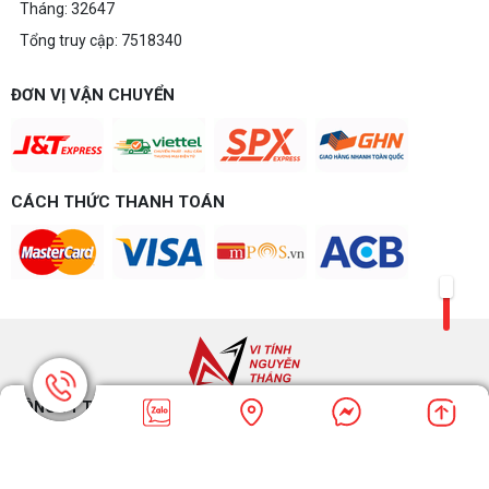
Tháng: 32647
Tổng truy cập: 7518340
ĐƠN VỊ VẬN CHUYỂN
CÁCH THỨC THANH TOÁN
CÔNG TY TNHH VI TÍNH NGUYỄN THẮNG BIÊN HÒA​
Điện thoại: 0937.485.353 - Email:
vitinhnguyenthang@gmail.com