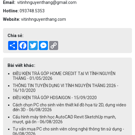
Email:
vitinhnguyenthang@gmail.com
Hotline:
093748.5353
Website:
vitinhnguyenthang.com
Chia sẻ:
Share
Facebook
Twitter
Messenger
Copy
Link
Bài viết khác:
ĐIỀU KIỆN TRẢ GÓP HOME CREDIT TẠI VI TÍNH NGUYỄN
THẮNG - 01/05/2026
THÔNG TIN TUYỂN DỤNG VI TÍNH NGUYỄN THẮNG 2026 -
16/10/2020
ĐIỀU KIỆN TRẢ GÓP HDSAIGON - 15/09/2020
Cách chọn PC cho sinh viên thiết kế đồ họa từ 2D, dựng video
đến 3D - 06/08/2026
Cấu hình máy tính học AutoCAD Revit SketchUp mạnh,
mượt, giá ổn - 06/08/2026
Tư vấn mua PC cho sinh viên công nghệ thông tin sử dụng -
06/08/2026