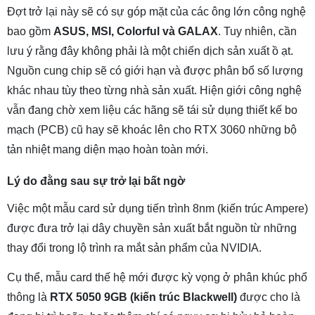
Đợt trở lại này sẽ có sự góp mặt của các ông lớn công nghệ
bao gồm
ASUS, MSI, Colorful và GALAX
. Tuy nhiên, cần
lưu ý rằng đây không phải là một chiến dịch sản xuất ồ ạt.
Nguồn cung chip sẽ có giới hạn và được phân bổ số lượng
khác nhau tùy theo từng nhà sản xuất. Hiện giới công nghệ
vẫn đang chờ xem liệu các hãng sẽ tái sử dụng thiết kế bo
mạch (PCB) cũ hay sẽ khoác lên cho RTX 3060 những bộ
tản nhiệt mang diện mạo hoàn toàn mới.
Lý do đằng sau sự trở lại bất ngờ
Việc một mẫu card sử dụng tiến trình 8nm (kiến trúc Ampere)
được đưa trở lại dây chuyền sản xuất bắt nguồn từ những
thay đổi trong lộ trình ra mắt sản phẩm của NVIDIA.
Cụ thể, mẫu card thế hệ mới được kỳ vọng ở phân khúc phổ
thông là
RTX 5050 9GB (kiến trúc Blackwell)
được cho là