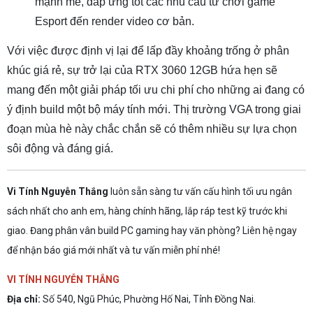
mạnh mẽ, đáp ứng tốt các nhu cầu từ chơi game
Esport đến render video cơ bản.
Với việc được định vị lại để lấp đầy khoảng trống ở phân
khúc giá rẻ, sự trở lại của RTX 3060 12GB hứa hẹn sẽ
mang đến một giải pháp tối ưu chi phí cho những ai đang có
ý định build một bộ máy tính mới. Thị trường VGA trong giai
đoạn mùa hè này chắc chắn sẽ có thêm nhiều sự lựa chọn
sôi động và đáng giá.
Vi Tính Nguyễn Thắng
luôn sẵn sàng tư vấn cấu hình tối ưu ngân
sách nhất cho anh em, hàng chính hãng, lắp ráp test kỹ trước khi
giao. Đang phân vân build PC gaming hay văn phòng? Liên hệ ngay
để nhận báo giá mới nhất và tư vấn miễn phí nhé!
VI TÍNH NGUYỄN THẮNG
Địa chỉ:
Số 540, Ngũ Phúc, Phường Hố Nai, Tỉnh Đồng Nai.