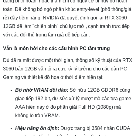
đang bị trì hoãn, hoặc thậm chí có nguy cơ bị hủy bỏ hoàn
toàn. Để không bỏ ngỏ phân khúc entry-level (phổ thông/giá
rẻ) đầy tiềm năng, NVIDIA đã quyết định gọi lại RTX 3060
12GB để làm "chiến binh" chủ lực mới, cạnh tranh trực tiếp
với các đối thủ trong tầm giá dễ tiếp cận.
Vẫn là món hời cho các cấu hình PC tầm trung
Dù đã ra mắt được một thời gian, thông số kỹ thuật của RTX
3060 bản 12GB vẫn tỏ ra cực kỳ lý tưởng cho các dàn PC
Gaming và thiết kế đồ họa ở thời điểm hiện tại:
Bộ nhớ VRAM dồi dào:
Sở hữu 12GB GDDR6 cùng
giao tiếp 192-bit, dư sức xử lý mượt mà các tựa game
AAA hiện nay ở độ phân giải Full HD (1080p) mà
không lo tràn VRAM.
Hiệu năng ổn định:
Được trang bị 3584 nhân CUDA