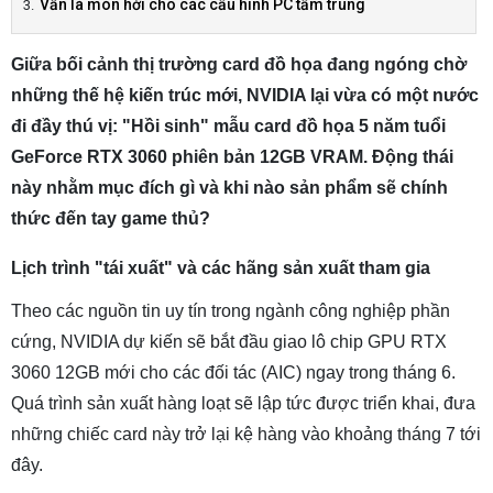
Vẫn là món hời cho các cấu hình PC tầm trung
Giữa bối cảnh thị trường card đồ họa đang ngóng chờ
những thế hệ kiến trúc mới, NVIDIA lại vừa có một nước
đi đầy thú vị: "Hồi sinh" mẫu card đồ họa 5 năm tuổi
GeForce RTX 3060 phiên bản 12GB VRAM. Động thái
này nhằm mục đích gì và khi nào sản phẩm sẽ chính
thức đến tay game thủ?
Lịch trình "tái xuất" và các hãng sản xuất tham gia
Theo các nguồn tin uy tín trong ngành công nghiệp phần
cứng, NVIDIA dự kiến sẽ bắt đầu giao lô chip GPU RTX
3060 12GB mới cho các đối tác (AIC) ngay trong tháng 6.
Quá trình sản xuất hàng loạt sẽ lập tức được triển khai, đưa
những chiếc card này trở lại kệ hàng vào khoảng tháng 7 tới
đây.