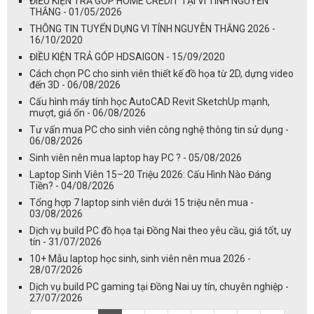
ĐIỀU KIỆN TRẢ GÓP HOME CREDIT TẠI VI TÍNH NGUYỄN
THẮNG - 01/05/2026
THÔNG TIN TUYỂN DỤNG VI TÍNH NGUYỄN THẮNG 2026 -
16/10/2020
ĐIỀU KIỆN TRẢ GÓP HDSAIGON - 15/09/2020
Cách chọn PC cho sinh viên thiết kế đồ họa từ 2D, dựng video
đến 3D - 06/08/2026
Cấu hình máy tính học AutoCAD Revit SketchUp mạnh,
mượt, giá ổn - 06/08/2026
Tư vấn mua PC cho sinh viên công nghệ thông tin sử dụng -
06/08/2026
Sinh viên nên mua laptop hay PC ? - 05/08/2026
Laptop Sinh Viên 15–20 Triệu 2026: Cấu Hình Nào Đáng
Tiền? - 04/08/2026
Tổng hợp 7 laptop sinh viên dưới 15 triệu nên mua -
03/08/2026
Dịch vụ build PC đồ họa tại Đồng Nai theo yêu cầu, giá tốt, uy
tín - 31/07/2026
10+ Mẫu laptop học sinh, sinh viên nên mua 2026 -
28/07/2026
Dịch vụ build PC gaming tại Đồng Nai uy tín, chuyên nghiệp -
27/07/2026