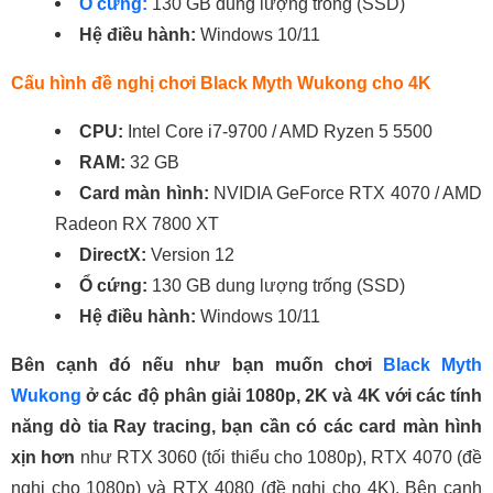
Ổ cứng:
130 GB dung lượng trống (SSD)
Hệ điều hành:
Windows 10/11
Cấu hình đề nghị chơi Black Myth Wukong cho 4K
CPU:
Intel Core i7-9700 / AMD Ryzen 5 5500
RAM:
32 GB
Card màn hình:
NVIDIA GeForce RTX 4070 / AMD
Radeon RX 7800 XT
DirectX:
Version 12
Ổ cứng:
130 GB dung lượng trống (SSD)
Hệ điều hành:
Windows 10/11
Bên cạnh đó nếu như bạn muốn chơi
Black Myth
Wukong
ở các độ phân giải 1080p, 2K và 4K với các tính
năng dò tia Ray tracing, bạn cần có các card màn hình
xịn hơn
như RTX 3060 (tối thiểu cho 1080p), RTX 4070 (đề
nghị cho 1080p) và RTX 4080 (đề nghị cho 4K). Bên cạnh