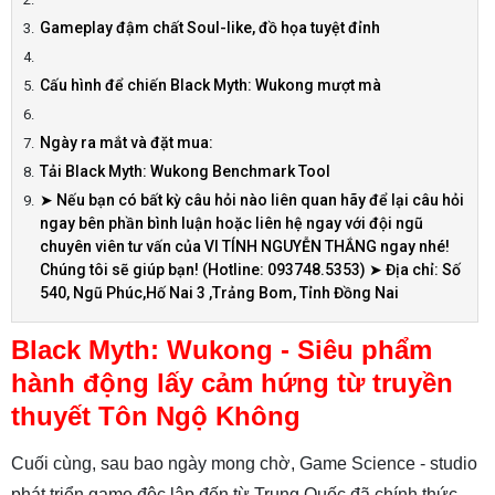
Gameplay đậm chất Soul-like, đồ họa tuyệt đỉnh
Cấu hình để chiến Black Myth: Wukong mượt mà
Ngày ra mắt và đặt mua:
Tải Black Myth: Wukong Benchmark Tool
➤ Nếu bạn có bất kỳ câu hỏi nào liên quan hãy để lại câu hỏi
ngay bên phần bình luận hoặc liên hệ ngay với đội ngũ
chuyên viên tư vấn của VI TÍNH NGUYỄN THẮNG ngay nhé!
Chúng tôi sẽ giúp bạn! (Hotline: 093748.5353) ➤ Địa chỉ: Số
540, Ngũ Phúc,Hố Nai 3 ,Trảng Bom, Tỉnh Đồng Nai
Black Myth: Wukong - Siêu phẩm
hành động lấy cảm hứng từ truyền
thuyết Tôn Ngộ Không
Cuối cùng, sau bao ngày mong chờ, Game Science - studio
phát triển game độc lập đến từ Trung Quốc đã chính thức