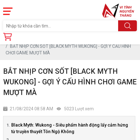
Trang chủ
Tin tức
BẮT NHỊP CƠN SỐT [BLACK MYTH WUKONG] - GỢI Ý CẤU HÌNH
CHƠI GAME MƯỢT MÀ
BẮT NHỊP CƠN SỐT [BLACK MYTH
WUKONG] - GỢI Ý CẤU HÌNH CHƠI GAME
MƯỢT MÀ
21/08/2024 08:58 AM
5023 Lượt xem
Black Myth: Wukong - Siêu phẩm hành động lấy cảm hứng
từ truyền thuyết Tôn Ngộ Không