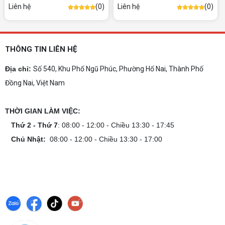
Gợi ý 10+ mẫu laptop cho học sinh sinh viên
Liên hệ
(0)
Liên hệ
(0)
2026 theo ngân sách và ngành học: tiêu chí
chọn, cấu hình nên có và cách kiểm tra máy
trước khi mua.
Dịch vụ build PC gaming tại Đồng Nai uy
tín, chuyên nghiệp
THÔNG TIN LIÊN HỆ
Dịch vụ build PC gaming tại Đồng Nai uy tín, cấu
hình mạnh, tối ưu chi phí, test máy tại chỗ. Khám
Địa chỉ:
Số 540, Khu Phố Ngũ Phúc, Phường Hố Nai, Thành Phố
phá ngay địa chỉ tư vấn và lắp đặt dàn PC chơi
Đồng Nai, Việt Nam
game mượt mà!
Cách tính công suất nguồn PC chi tiết dễ
hiểu
THỜI GIAN LÀM VIỆC:
Cách tính công suất nguồn PC giúp bạn chọn PSU
phù hợp, đảm bảo hệ thống vận hành ổn định và
Thứ 2 - Thứ 7
: 08:00 - 12:00 - Chiều 13:30 - 17:45
tối ưu chi phí. Xem ngay hướng dẫn tại đây
Chủ Nhật:
08:00 - 12:00 - Chiều 13:30 - 17:00
Cách kiểm tra tương thích linh kiện PC
dễ hiểu
Hướng dẫn kiểm tra tương thích linh kiện PC trước
khi build: socket CPU mainboard, chuẩn RAM,
nguồn cho VGA và kích thước case. Có checklist
copy nhanh.
Nâng cấp PC nên ưu tiên nâng gì trước ?