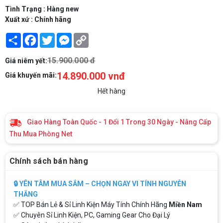
Tình Trạng : Hàng new
Xuất xứ : Chính hãng
Share
Facebook
Twitter
Messenger
Copy
Link
15.900.000 đ
Giá niêm yết:
14.890.000 vnđ
Giá khuyến mãi:
Hết hàng
Giao Hàng Toàn Quốc - 1 Đổi 1 Trong 30 Ngày - Nâng Cấp
Thu Mua Phòng Net
Chính sách bán hàng
🔒 YÊN TÂM MUA SẮM – CHỌN NGAY VI TÍNH NGUYỄN
THẮNG
✅ TOP Bán Lẻ & Sỉ Linh Kiện Máy Tính Chính Hãng
Miền Nam
✅ Chuyên Sỉ Linh Kiện, PC, Gaming Gear Cho Đại Lý