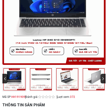
Mã SP:
HH191909
Đánh giá:
Lượt xem:
372
THÔNG TIN SẢN PHẨM