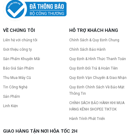
Nâng cấp pc nên nâng gì trước để tối ưu chi phí và
tăng hiệu năng tối đa? Xem ngay thứ tự ưu tiên
nâng cấp linh kiện PC chi tiết trong bài viết này!
PC gaming nóng quạt kêu to: Nguyên
VỀ CHÚNG TÔI
HỖ TRỢ KHÁCH HÀNG
nhân và Cách khắc phục
Tình trạng PC gaming nóng quạt kêu to khiến
Liên hệ với chúng tôi
Chính Sách & Quy Định Chung
máy giật lag, giảm tuổi thọ? Tìm hiểu ngay
nguyên nhân và cách khắc phục hiệu quả để máy
Giới thiệu công ty
Chính Sách Bảo Hành
hoạt động êm ái.
Sản Phẩm Khuyến Mãi
Quy Định & Hình Thức Thanh Toán
CPU AMD Ryzen 7 7700X3D full box mới
ra mắt: Nhanh, Mạnh, Giá tốt
Báo Giá Sản Phẩm
Quy Định Đổi Trả & Hoàn Tiền
CPU AMD Ryzen 7 7700X3D chính thức ra mắt
với công nghệ 3D V-Cache đỉnh cao, mang lại
Thu Mua Máy Cũ
Quy Định Vận Chuyển & Giao Nhận
hiệu năng chơi game vượt trội. Khám phá chi tiết
Tin Công Nghệ
Quy Định Chính Sách Về Bảo Mật
ngay!
Thông Tin
10 Nguyên nhân khiến PC gaming bị tụt
Sản Phẩm
FPS thường gặp
CHÍNH SÁCH BẢO HÀNH KHI MUA
Linh Kiện
PC gaming bị tụt FPS sau một thời gian? Tìm hiểu
HÀNG KÊNH SHOPEE TIKTOK
10 nguyên nhân khiến máy tụt FPS khi chơi game
và cách kiểm tra, khắc phục từng bước tại Vi Tính
Hành Trình Phát Triển
Nguyễn Thắng.
NVIDIA Hoãn Ra Mắt Dòng RTX 50
GIAO HÀNG TẬN NƠI HỎA TỐC 2H
SUPER: Card Đã Tới Tay Đối Tác Nhưng