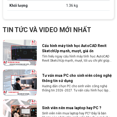
CMND và Hộ khẩu - Xét duyệt nhanh chóng trong
Khối lượng
1.36 kg
vòng 10 phút
Cách chọn PC cho sinh viên thiết kế đồ
họa từ 2D, dựng video đến 3D
Hướng dẫn chọn PC cho sinh viên thiết kế đồ họa
TIN TỨC VÀ VIDEO MỚI NHẤT
từ 2D, dựng video đến 3D. Cấu hình tối ưu, dùng
bền 4 năm đại học. Tư vấn lắp đặt tại Vi Tính
Nguyễn Thắng.
Cấu hình máy tính học AutoCAD Revit
SketchUp mạnh, mượt, giá ổn
Tìm hiểu ngay cấu hình máy tính học AutoCAD
Revit SketchUp mạnh, mượt, tối ưu chi phí giúp
dân thiết kế, kiến trúc vận hành mượt mà, không
giật lag.
Tư vấn mua PC cho sinh viên công nghệ
thông tin sử dụng
Hướng dẫn chọn PC cho sinh viên công nghệ
thông tin 2026 -2027. Tư vấn cấu hình học lập
trình, chạy Docker, máy ảo, Android Studio tối ưu
chi phí.
Sinh viên nên mua laptop hay PC ?
Sinh viên nên mua laptop hay PC? Đây là băn