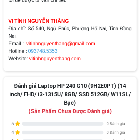
tôi để được tư vấn chi tiết.
VI TÍNH NGUYỄN THẮNG
Số 540, Ngũ Phúc, Phường Hố Nai, Tỉnh Đồng
Địa chỉ:
Nai.
Email :
vitinhnguyenthang@gmail.com
Hotline :
093748.5353
Website:
vitinhnguyenthang.com
Đánh giá Laptop HP 240 G10 (9H2E0PT) (14
inch/ FHD/ i3-1315U/ 8GB/ SSD 512GB/ W11SL/
Bạc)
(Sản Phẩm Chưa Được Đánh giá)
5
0 Đánh giá
4
0 Đánh giá