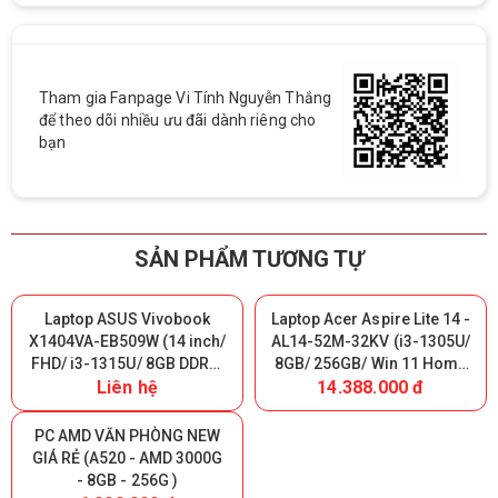
Tham gia Fanpage Vi Tính Nguyễn Thắng
để theo dõi nhiều ưu đãi dành riêng cho
bạn
SẢN PHẨM TƯƠNG TỰ
Laptop ASUS Vivobook
Laptop Acer Aspire Lite 14 -
X1404VA-EB509W (14 inch/
AL14-52M-32KV (i3-1305U/
FHD/ i3-1315U/ 8GB DDR4/
8GB/ 256GB/ Win 11 Home
Liên hệ
14.388.000 đ
SSD 512G/ WIN11/ Bạc)
SL)
PC AMD VĂN PHÒNG NEW
GIÁ RẺ (A520 - AMD 3000G
- 8GB - 256G )