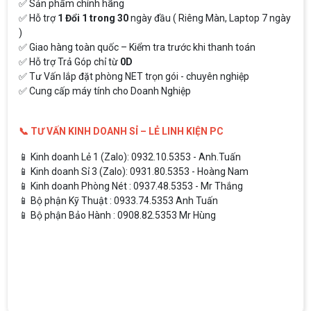
✅ Sản phẩm chính hãng
✅ Hỗ trợ
1 Đổi 1 trong 30
ngày đầu ( Riêng Màn, Laptop 7 ngày
)
✅ Giao hàng toàn quốc – Kiểm tra trước khi thanh toán
✅ Hỗ trợ Trả Góp chỉ từ
0D
✅ Tư Vấn lắp đặt phòng NET trọn gói - chuyên nghiệp
✅ Cung cấp máy tính cho Doanh Nghiệp
📞 TƯ VẤN KINH DOANH SỈ – LẺ LINH KIỆN PC
📱 Kinh doanh Lẻ 1 (Zalo): 0932.10.5353 - Anh.Tuấn
📱 Kinh doanh Sỉ 3 (Zalo): 0931.80.5353 - Hoàng Nam
📱 Kinh doanh Phòng Nét : 0937.48.5353 - Mr Thắng
📱 Bộ phận Kỹ Thuật : 0933.74.5353 Anh Tuấn
📱 Bộ phận Bảo Hành : 0908.82.5353 Mr Hùng