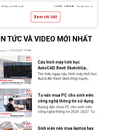
quyết đoán. Kinh nghiệm ít nhất 2
Gói hỗ trợ vay ưu đãi: - Khoản vay lên
năm ở vị trí tương đương
đến 100 triệu đồng - Thủ tục cực kì
Cổng kết nối
USB, HDMI, Jack tai nghe 3.5mm
đơn giản: bản sao CMND và Hộ khẩu
- Xét duyệt nhanh chóng trong vòng
Xem chi tiết
Màu sắc
Đen (Black)
10 phút
Cách chọn PC cho sinh viên
thiết kế đồ họa từ 2D, dựng
Tình trạng
Nhập khẩu
video đến 3D
Hướng dẫn chọn PC cho sinh viên
IN TỨC VÀ VIDEO MỚI NHẤT
thiết kế đồ họa từ 2D, dựng video đến
3D. Cấu hình tối ưu, dùng bền 4 năm
đại học. Tư vấn lắp đặt tại Vi Tính
Nguyễn Thắng.
Cấu hình máy tính học
AutoCAD Revit SketchUp
mạnh, mượt, giá ổn
Tìm hiểu ngay cấu hình máy tính học
AutoCAD Revit SketchUp mạnh,
mượt, tối ưu chi phí giúp dân thiết kế,
kiến trúc vận hành mượt mà, không
giật lag.
Tư vấn mua PC cho sinh viên
công nghệ thông tin sử dụng
Hướng dẫn chọn PC cho sinh viên
công nghệ thông tin 2026 -2027. Tư
vấn cấu hình học lập trình, chạy
Docker, máy ảo, Android Studio tối
ưu chi phí.
Sinh viên nên mua laptop hay
PC ?