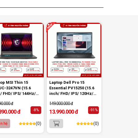
viên nên mua 2026
Gợi ý 10+ mẫu laptop cho học sinh
sinh viên 2026 theo ngân sách và
ngành học: tiêu chí chọn, cấu hình
nên có và cách kiểm tra máy trước
khi mua.
Dịch vụ build PC gaming tại
Đồng Nai uy tín, chuyên nghiệp
Dịch vụ build PC gaming tại Đồng Nai
uy tín, cấu hình mạnh, tối ưu chi phí,
test máy tại chỗ. Khám phá ngay địa
chỉ tư vấn và lắp đặt dàn PC chơi
game mượt mà!
Cách tính công suất nguồn PC
chi tiết dễ hiểu
Cách tính công suất nguồn PC giúp
op MSI Thin 15
Laptop Dell Pro 15
Laptop Dell Pro
bạn chọn PSU phù hợp, đảm bảo hệ
thống vận hành ổn định và tối ưu chi
UC-3247VN (15.6
Essential PV15250 (15.6
Essential PV152
phí. Xem ngay hướng dẫn tại đây
/ FHD/ IPS/ 144Hz/
inch/ FHD/ IPS/ 120Hz/
(P112F013) (15.6
13420H/ 8GB/ SSD
Core 3-100U/ 8GB/ SSD
FHD/ IPS/ 120Hz
Cách kiểm tra tương thích linh
90.000 đ
149.000.000 đ
19.900.000 đ
GB/ RTX 3050 4GB/
512GB/ Ubuntu/ Black)
1355U/ 8GB DDR
kiện PC dễ hiểu
H/ Xám/ Balo)
-8%
Nhập Khẩu
-91%
512GB/ Ubuntu/
890.000 đ
13.990.000 đ
18.950.000 đ
Hướng dẫn kiểm tra tương thích linh
Black) Nhập Kh
kiện PC trước khi build: socket CPU
mainboard, chuẩn RAM, nguồn cho
(0)
(0)
ên hệ
VGA và kích thước case. Có
checklist copy nhanh.
Nâng cấp PC nên ưu tiên nâng