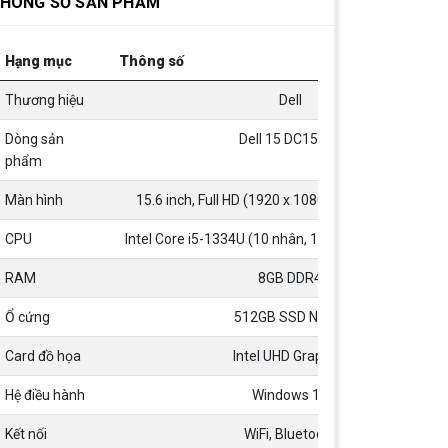
HÔNG SỐ SẢN PHẨM
AMD Radeon™ RX 6600 XT Cung Cấp
Hiệu Suất Chơi Game 1080p Tối Ưu
Hạng mục
Thông số
Nên Hay Không Dùng Tivi Thay
Cho Màn Hình Máy Tính?
Thương hiệu
Dell
Nhiều người dùng băn khoăn trong
việc có nên sử dụng tivi để làm màn
Dòng sản
Dell 15 DC15250
hình máy tính hay không? Vì giữa
phẩm
màn hình máy tính và tivi có rất
nhiều sự khác biệt, nên chúng ta cần
ĐIỀU KIỆN TRẢ GÓP HOME
cân nhắc trước khi chọn thiết bị này
Màn hình
15.6 inch, Full HD (1920 x 1080), cảm ứng (Touch)
CREDIT TẠI VI TÍNH NGUYỄN
thay thế thiết bị kia
THẮNG
1. Điều kiện trả góp Công dân Việt
CPU
Intel Core i5-1334U (10 nhân, 12 luồng, up to 4.6GH
Nam, độ tuổi 20-60 (nam), 20-55
(nữ). Có CCCD/Thẻ Căn cước chính
chủ còn hiệu lực. Không có lịch sử
RAM
8GB DDR4
nợ xấu tại các tổ chức tín dụng.
THÔNG TIN TUYỂN DỤNG VI
Ổ cứng
512GB SSD NVMe
TÍNH NGUYỄN THẮNG 2026
Yêu cầu công việc Tốt nghiệp Cao
Card đồ họa
Intel UHD Graphics
đẳng , Đại học chuyên ngành CNTT ,
QTKD hoặc các ngành liên quan. Ưu
tiên biết tiếng Anh cơ bản Có khả
Hệ điều hành
Windows 11
năng làm việc độc lập 24/7 Trung
ĐIỀU KIỆN TRẢ GÓP
thực, chịu khó, có tinh thần học hỏi,
Kết nối
WiFi, Bluetooth
HDSAIGON
sáng tạo, tinh thần trách nhiệm cao,