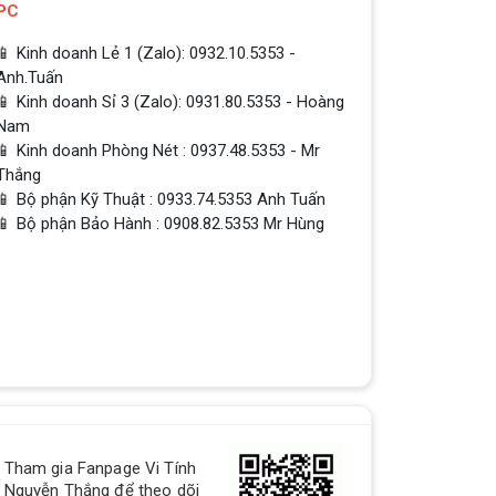
PC
📱 Kinh doanh Lẻ 1 (Zalo): 0932.10.5353 -
Anh.Tuấn
📱 Kinh doanh Sỉ 3 (Zalo): 0931.80.5353 - Hoàng
Nam
📱 Kinh doanh Phòng Nét : 0937.48.5353 - Mr
Thắng
📱 Bộ phận Kỹ Thuật : 0933.74.5353 Anh Tuấn
📱 Bộ phận Bảo Hành : 0908.82.5353 Mr Hùng
QUÀ TẶNG TƯNG BỪNG -
Tham gia Fanpage Vi Tính
CHÀO MỪNG NĂM MỚI
Nguyễn Thắng để theo dõi
Build PC - Powered By MSI