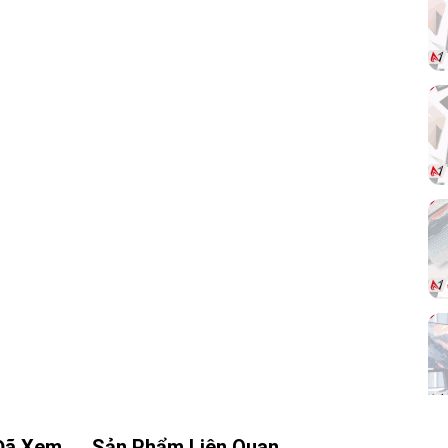
ượt
nh,
SSD
iệu
ong
Đã Xem
Sản Phẩm Liên Quan