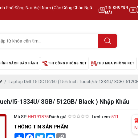
ành Phố Đồng Nai, Việt Nam (Gần Cổng Chào Ngũ
TIN KHUYẾN
MÃI
HÍNH SÁCH BẢO HÀNH
THI CÔNG PHÒNG NET
THU MUA PHÒNG NET
W
Laptop Dell 15 DC15250 (15.6 Inch Touch/i5-1334U/ 8GB/ 512GB
ouch/i5-1334U/ 8GB/ 512GB/ Black ) Nhập Khẩu
Mã SP:
HH191875
Đánh giá:
Lượt xem:
511
THÔNG TIN SẢN PHẨM
N
Share
Facebook
Twitter
Messenger
Copy