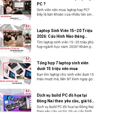
Sinh viên nên mua laptop hay PC?
Đây là băn khoăn của nhiều tân sinh
viên khi chọn máy học tập. Xem
ngay phân tích để chọn thiết bị
chuẩn ngành, hợp túi tiền!
Laptop Sinh Viên 15–20 Triệu
2026: Cấu Hình Nào Đáng
Tiền?
Tìm laptop sinh viên 15–20 triệu phù
hợp ngành học năm 2026? Khám phá
cách chọn cấu hình, RAM, SSD, màn
hình và khả năng nâng cấp hợp lý.
Tổng hợp 7 laptop sinh viên
dưới 15 triệu nên mua
Bạn tìm laptop cho sinh viên dưới 15
triệu mượt mà, bền bỉ? Xem ngay gợi
ý các thương hiệu laptop bền, cấu
hình mạnh cho sinh viên sử dụng 4
năm đại học.
Dịch vụ build PC đồ họa tại
Đồng Nai theo yêu cầu, giá tốt,
uy tín
Dịch vụ build PC đồ họa tại Đồng Nai
theo yêu cầu uy tín, tối ưu cấu hình
xử lý 3D và dựng video mượt mà.
Đăng ký nhận tư vấn và báo giá chi
tiết ngay.
10+ Mẫu laptop học sinh, sinh