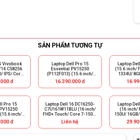
SẢN PHẨM TƯƠNG TỰ
S Vivobook
Laptop Dell Pro 15
Laptop Del
14.C58256
Essential PV15250
(15.6 inch/ 
D/ IPS/ Core
(P112F013) (15.6 inch/
1334U/ 8G
 SSD 256GB/
FHD/ IPS/ i5-1354U/ 8GB
M.2 512GB/ 
.000 đ
16.390.000 đ
16.99
) Nhập Khẩu
DDR5/ SSD 512GB/ DOS/
Nhậ
Carbon Black) Nhập Khẩu
ll Pro 15
Laptop Dell 16 DC16250-
Laptop Del
 PV15250
C7U161W11BLU (16 inch/
(16 inch/
(15.6 inch/
FHD+ Touch/ Core 7-150U/
150U/ 16GB/
120Hz/ i7-
16GB/ SSD 1TB/ WIN11/
MX570A 2GB
.000 đ
Liên hệ
29.90
 DDR5/ SSD
Office 2024/ Black)
B
tu/ Carbon
hập Khẩu