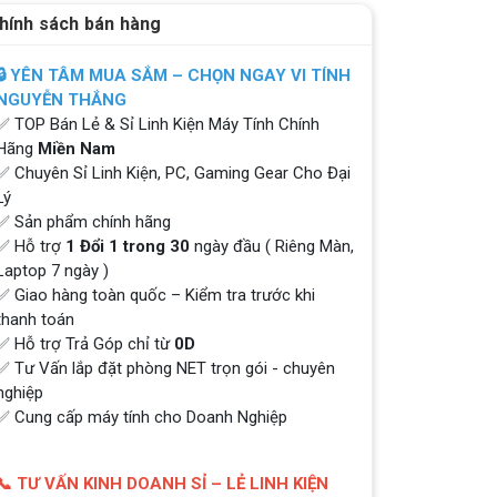
hính sách bán hàng
🔒 YÊN TÂM MUA SẮM – CHỌN NGAY VI TÍNH
NGUYỄN THẮNG
✅ TOP Bán Lẻ & Sỉ Linh Kiện Máy Tính Chính
Hãng
Miền Nam
✅ Chuyên Sỉ Linh Kiện, PC, Gaming Gear Cho Đại
Lý
✅ Sản phẩm chính hãng
✅ Hỗ trợ
1 Đổi 1 trong 30
ngày đầu ( Riêng Màn,
Laptop 7 ngày )
✅ Giao hàng toàn quốc – Kiểm tra trước khi
thanh toán
✅ Hỗ trợ Trả Góp chỉ từ
0D
✅ Tư Vấn lắp đặt phòng NET trọn gói - chuyên
nghiệp
✅ Cung cấp máy tính cho Doanh Nghiệp
📞 TƯ VẤN KINH DOANH SỈ – LẺ LINH KIỆN