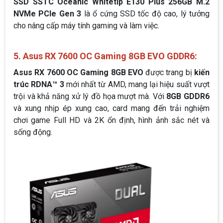
SSD SSTC Oceanic Whitetip E130 Plus 256GB M.2
NVMe PCIe Gen 3
là ổ cứng SSD tốc độ cao, lý tưởng
cho nâng cấp máy tính gaming và làm việc.
5. Asus RX 7600 OC Gaming 8GB EVO GDDR6:
Asus RX 7600 OC Gaming 8GB EVO
được trang bị
kiến
trúc RDNA™ 3
mới nhất từ AMD, mang lại hiệu suất vượt
trội và khả năng xử lý đồ họa mượt mà. Với
8GB GDDR6
và xung nhịp ép xung cao, card mang đến trải nghiệm
chơi game Full HD và 2K ổn định, hình ảnh sắc nét và
sống động.