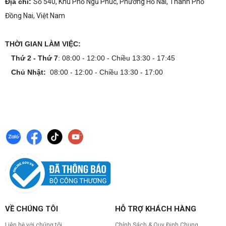
Địa chỉ:
Số 540, Khu Phố Ngũ Phúc, Phường Hố Nai, Thành Phố
phá ngay địa chỉ tư vấn và lắp đặt dàn PC chơi
Đồng Nai, Việt Nam
game mượt mà!
Cách tính công suất nguồn PC chi tiết dễ
hiểu
THỜI GIAN LÀM VIỆC:
Cách tính công suất nguồn PC giúp bạn chọn PSU
phù hợp, đảm bảo hệ thống vận hành ổn định và
Thứ 2 - Thứ 7
: 08:00 - 12:00 - Chiều 13:30 - 17:45
tối ưu chi phí. Xem ngay hướng dẫn tại đây
Chủ Nhật:
08:00 - 12:00 - Chiều 13:30 - 17:00
Cách kiểm tra tương thích linh kiện PC
dễ hiểu
Hướng dẫn kiểm tra tương thích linh kiện PC trước
khi build: socket CPU mainboard, chuẩn RAM,
nguồn cho VGA và kích thước case. Có checklist
copy nhanh.
Nâng cấp PC nên ưu tiên nâng gì trước ?
Nâng cấp pc nên nâng gì trước để tối ưu chi phí và
tăng hiệu năng tối đa? Xem ngay thứ tự ưu tiên
nâng cấp linh kiện PC chi tiết trong bài viết này!
PC gaming nóng quạt kêu to: Nguyên
VỀ CHÚNG TÔI
HỖ TRỢ KHÁCH HÀNG
nhân và Cách khắc phục
Tình trạng PC gaming nóng quạt kêu to khiến
Liên hệ với chúng tôi
Chính Sách & Quy Định Chung