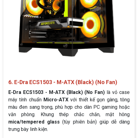
6. E-Dra ECS1503 - M-ATX (Black) (No Fan)
E-Dra ECS1503 - M-ATX (Black) (No Fan)
là vỏ case
máy tính chuẩn
Micro-ATX
với thiết kế gọn gàng, tông
màu đen sang trọng, phù hợp cho dàn PC gaming hoặc
văn phòng. Khung thép chắc chắn, mặt hông
mica/tempered glass
(tùy phiên bản) giúp dễ dàng
trưng bày linh kiện.