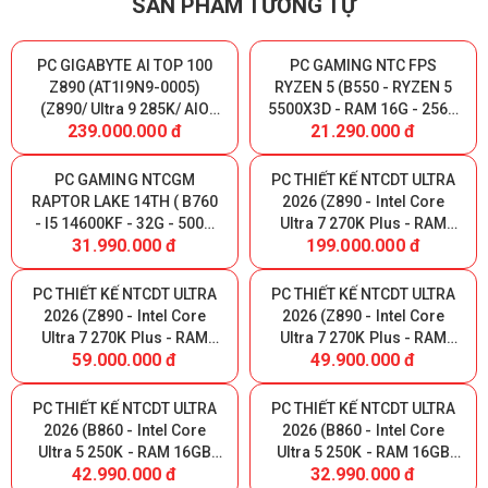
SẢN PHẨM TƯƠNG TỰ
PC GIGABYTE AI TOP 100
PC GAMING NTC FPS
Z890 (AT1I9N9-0005)
RYZEN 5 (B550 - RYZEN 5
(Z890/ Ultra 9 285K/ AIO
5500X3D - RAM 16G - 256G
239.000.000 đ
21.290.000 đ
360/ 128GB (32GBx4)
NVME - VGA RTX 5050 8GB)
DDR5/ SSD Gen4 2TB/ SSD
Gen4 320GB/ RTX 5090
PC GAMING NTCGM
PC THIẾT KẾ NTCDT ULTRA
32GB/ PSU 1600W 80 Plus
RAPTOR LAKE 14TH ( B760
2026 (Z890 - Intel Core
Platinum/ WF7/ BT/ Black)
- I5 14600KF - 32G - 500G
Ultra 7 270K Plus - RAM
31.990.000 đ
199.000.000 đ
NVME - RTX 3060 12G )
32GB DDR5 - SSD NVMe
1000GB - GeForce RTX
5090 32GB )
PC THIẾT KẾ NTCDT ULTRA
PC THIẾT KẾ NTCDT ULTRA
2026 (Z890 - Intel Core
2026 (Z890 - Intel Core
Ultra 7 270K Plus - RAM
Ultra 7 270K Plus - RAM
59.000.000 đ
49.900.000 đ
32GB DDR5 - SSD NVMe
32GB DDR5 - SSD NVMe
1000GB - GeForce RTX
1000GB - GeForce RTX
5070 12GB)
5060 8GB)
PC THIẾT KẾ NTCDT ULTRA
PC THIẾT KẾ NTCDT ULTRA
2026 (B860 - Intel Core
2026 (B860 - Intel Core
Ultra 5 250K - RAM 16GB
Ultra 5 250K - RAM 16GB
42.990.000 đ
32.990.000 đ
DDR5 - 500GB NVMe - RTX
DDR5 - 500GB NVMe - RTX