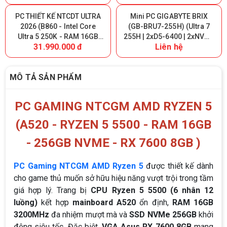
5070 12GB)
5060 8GB)
PC THIẾT KẾ NTCDT ULTRA
Mini PC GIGABYTE BRIX
2026 (B860 - Intel Core
(GB-BRU7-255H) (Ultra 7
Ultra 5 250K - RAM 16GB
255H | 2xD5-6400 | 2xNVMe
31.990.000 đ
Liên hệ
DDR5 - 500GB NVMe - RTX
| 2xHDMI | 1xUSB4 | WIFI 7 |
3060 12GB)
Bluetooth | 1xLAN | VESA |
NoOS | Đen)
MÔ TẢ SẢN PHẨM
PC GAMING NTCGM AMD RYZEN 5
(A520 - RYZEN 5 5500 - RAM 16GB
- 256GB NVME - RX 7600 8GB )
PC Gaming NTCGM AMD Ryzen 5
được thiết kế dành
cho game thủ muốn sở hữu hiệu năng vượt trội trong tầm
giá hợp lý. Trang bị
CPU Ryzen 5 5500 (6 nhân 12
luồng)
kết hợp
mainboard A520
ổn định,
RAM 16GB
3200MHz
đa nhiệm mượt mà và
SSD NVMe 256GB
khởi
động siêu tốc. Đặc biệt,
VGA Asus RX 7600 8GB
mang