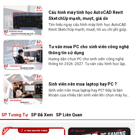
Nguyễn Thắng.
Cấu hình máy tính học AutoCAD Revit
SketchUp mạnh, mượt, giá ổn
Tìm hiểu ngay cấu hình máy tính học AutoCAD
Revit SketchUp mạnh, mượt, tối ưu chi phí giúp
dân thiết kế, kiến trúc vận hành mượt mà, không
giật lag.
Tư vấn mua PC cho sinh viên công nghệ
thông tin sử dụng
Hướng dẫn chọn PC cho sinh viên công nghệ
thông tin 2026 -2027. Tư vấn cấu hình học lập
trình, chạy Docker, máy ảo, Android Studio tối ưu
chi phí.
Sinh viên nên mua laptop hay PC ?
Sinh viên nên mua laptop hay PC? Đây là băn
khoăn của nhiều tân sinh viên khi chọn máy học
tập. Xem ngay phân tích để chọn thiết bị chuẩn
ngành, hợp túi tiền!
SP Tương Tự
SP Đã Xem
SP Liên Quan
Laptop Sinh Viên 15–20 Triệu 2026: Cấu
Hình Nào Đáng Tiền?
Tìm laptop sinh viên 15–20 triệu phù hợp ngành
học năm 2026? Khám phá cách chọn cấu hình,