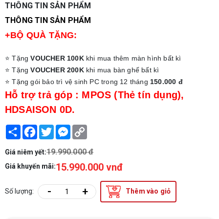
THÔNG TIN SẢN PHẨM
THÔNG TIN SẢN PHẨM
+BỘ QUÀ TẶNG:
⭐ Tặng
VOUCHER 100K
khi mua thêm màn hình bất kì
⭐ Tặng
VOUCHER 200K
khi mua bàn ghế bất kì
⭐ Tặng gói bảo trì vệ sinh PC trong 12 tháng
150.000 đ
Hỗ trợ trả góp : MPOS (Thẻ tín dụng),
HDSAISON 0D.
Share
Facebook
Twitter
Messenger
Copy
Link
19.990.000 đ
Giá niêm yết:
15.990.000 vnđ
Giá khuyến mãi:
-
+
Số lượng:
Thêm vào giỏ