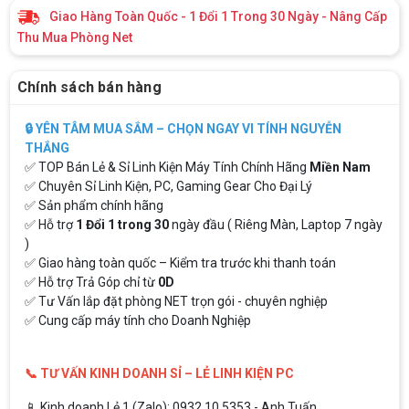
Giao Hàng Toàn Quốc - 1 Đổi 1 Trong 30 Ngày - Nâng Cấp
Thu Mua Phòng Net
Chính sách bán hàng
🔒 YÊN TÂM MUA SẮM – CHỌN NGAY VI TÍNH NGUYỄN
THẮNG
✅ TOP Bán Lẻ & Sỉ Linh Kiện Máy Tính Chính Hãng
Miền Nam
✅ Chuyên Sỉ Linh Kiện, PC, Gaming Gear Cho Đại Lý
✅ Sản phẩm chính hãng
✅ Hỗ trợ
1 Đổi 1 trong 30
ngày đầu ( Riêng Màn, Laptop 7 ngày
)
✅ Giao hàng toàn quốc – Kiểm tra trước khi thanh toán
✅ Hỗ trợ Trả Góp chỉ từ
0D
✅ Tư Vấn lắp đặt phòng NET trọn gói - chuyên nghiệp
✅ Cung cấp máy tính cho Doanh Nghiệp
📞 TƯ VẤN KINH DOANH SỈ – LẺ LINH KIỆN PC
📱 Kinh doanh Lẻ 1 (Zalo): 0932.10.5353 - Anh.Tuấn