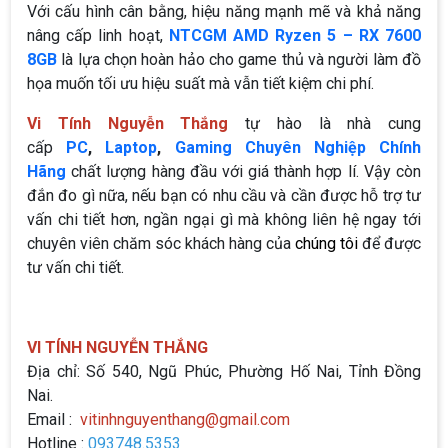
Với cấu hình cân bằng, hiệu năng mạnh mẽ và khả năng
nâng cấp linh hoạt,
NTCGM AMD Ryzen 5 – RX 7600
8GB
là lựa chọn hoàn hảo cho game thủ và người làm đồ
họa muốn tối ưu hiệu suất mà vẫn tiết kiệm chi phí.
Vi Tính Nguyễn Thắng
tự hào là nhà cung
cấp
PC
,
Laptop
,
Gaming Chuyên Nghiệp Chính
Hãng
chất lượng hàng đầu với giá thành hợp lí. Vậy còn
đắn đo gì nữa, nếu bạn có nhu cầu và cần được hỗ trợ tư
vấn chi tiết hơn, ngần ngại gì mà không liên hệ ngay tới
chuyên viên chăm sóc khách hàng của
chúng tôi
để được
tư vấn chi tiết.
VI TÍNH NGUYỄN THẮNG
Địa chỉ: Số 540, Ngũ Phúc, Phường Hố Nai, Tỉnh Đồng
Nai.
Email :
vitinhnguyenthang@gmail.com
Hotline :
093748.5353