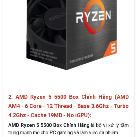
2. AMD Ryzen 5 5500 Box Chính Hãng (AMD
AM4 - 6 Core - 12 Thread - Base 3.6Ghz - Turbo
4.2Ghz - Cache 19MB - No iGPU):
AMD Ryzen 5 5500 Box Chính Hãng
là bộ vi xử lý tầm
trung mạnh mẽ cho PC gaming và làm việc đa nhiệm.